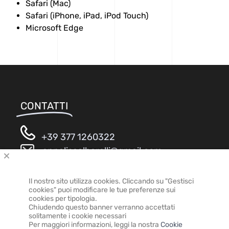
Safari (Mac)
Safari (iPhone, iPad, iPod Touch)
Microsoft Edge
CONTATTI
+39 377 1260322
annalisaalbarelli@gmail.com
Via per Lezzeno 24,
23822 Bellano (LC) – Italy
Il nostro sito utilizza cookies. Cliccando su "Gestisci
cookies" puoi modificare le tue preferenze sui
cookies per tipologia.
Chiudendo questo banner verranno accettati
solitamente i cookie necessari
Per maggiori informazioni, leggi la nostra
Cookie